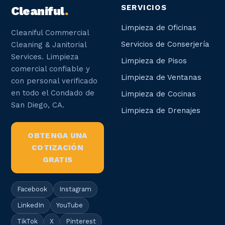
SERVICIOS
Cleaniful
.
Limpieza de Oficinas
Cleaniful Commercial
Servicios de Conserjería
Cleaning & Janitorial
Services. Limpieza
Limpieza de Pisos
comercial confiable y
Limpieza de Ventanas
con personal verificado
en todo el Condado de
Limpieza de Cocinas
San Diego, CA.
Limpieza de Drenajes
OBTENGA UNA
COTIZACIÓN
GRATIS
Facebook
Instagram
LinkedIn
YouTube
TikTok
X
Pinterest