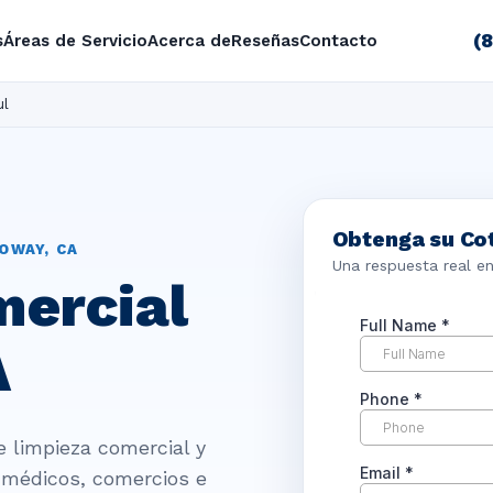
(
s
Áreas de Servicio
Acerca de
Reseñas
Contacto
ul
Obtenga su Cot
OWAY, CA
Una respuesta real e
mercial
A
e limpieza comercial y
s médicos, comercios e