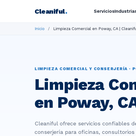
Cleaniful
.
Servicios
Industria
Inicio
/
Limpieza Comercial en Poway, CA | Cleanif
LIMPIEZA COMERCIAL Y CONSERJERÍA · P
Limpieza Co
en Poway, C
Cleaniful ofrece servicios confiables d
conserjería para oficinas, consultorio